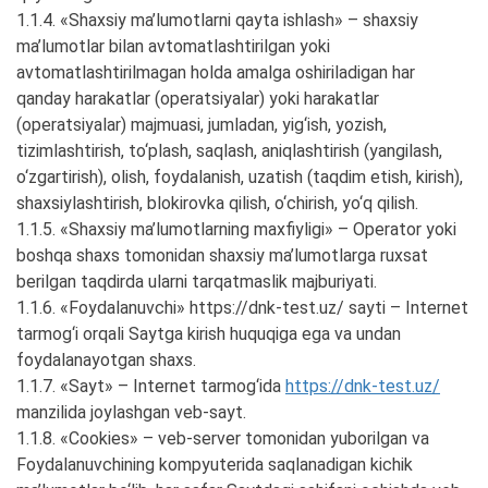
1.1.4. «Shaxsiy ma’lumotlarni qayta ishlash» – shaxsiy
ma’lumotlar bilan avtomatlashtirilgan yoki
avtomatlashtirilmagan holda amalga oshiriladigan har
qanday harakatlar (operatsiyalar) yoki harakatlar
(operatsiyalar) majmuasi, jumladan, yig‘ish, yozish,
tizimlashtirish, to‘plash, saqlash, aniqlashtirish (yangilash,
o‘zgartirish), olish, foydalanish, uzatish (taqdim etish, kirish),
shaxsiylashtirish, blokirovka qilish, o‘chirish, yo‘q qilish.
1.1.5. «Shaxsiy ma’lumotlarning maxfiyligi» – Operator yoki
boshqa shaxs tomonidan shaxsiy ma’lumotlarga ruxsat
berilgan taqdirda ularni tarqatmaslik majburiyati.
1.1.6. «Foydalanuvchi» https://dnk-test.uz/ sayti – Internet
tarmog‘i orqali Saytga kirish huquqiga ega va undan
foydalanayotgan shaxs.
1.1.7. «Sayt» – Internet tarmog‘ida
https://dnk-test.uz/
manzilida joylashgan veb-sayt.
1.1.8. «Cookies» – veb-server tomonidan yuborilgan va
Foydalanuvchining kompyuterida saqlanadigan kichik