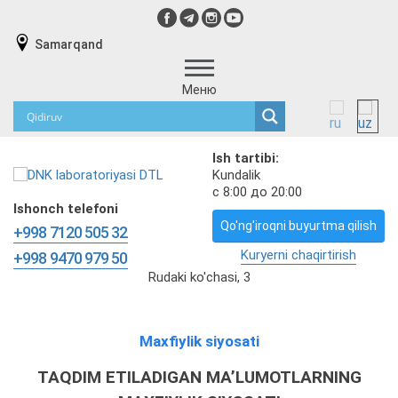
Samarqand
Меню
Ish tartibi:
Kundalik
с 8:00 до 20:00
Ishonch telefoni
Qo'ng'iroqni buyurtma qilish
+998 7120 505 32
Kuryerni chaqirtirish
+998 9470 979 50
Rudaki ko'chasi, 3
Maxfiylik siyosati
TAQDIM ETILADIGAN MA’LUMOTLARNING