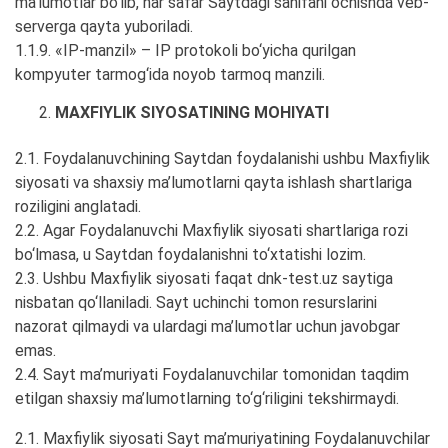
ma’lumotlar bo‘lib, har safar Saytdagi sahifani ochishda veb-
serverga qayta yuboriladi.
1.1.9. «IP-manzil» – IP protokoli bo‘yicha qurilgan
kompyuter tarmog‘ida noyob tarmoq manzili.
MAXFIYLIK SIYOSATINING MOHIYATI
2.1. Foydalanuvchining Saytdan foydalanishi ushbu Maxfiylik
siyosati va shaxsiy ma’lumotlarni qayta ishlash shartlariga
roziligini anglatadi.
2.2. Agar Foydalanuvchi Maxfiylik siyosati shartlariga rozi
bo‘lmasa, u Saytdan foydalanishni to‘xtatishi lozim.
2.3. Ushbu Maxfiylik siyosati faqat dnk-test.uz saytiga
nisbatan qo‘llaniladi. Sayt uchinchi tomon resurslarini
nazorat qilmaydi va ulardagi ma’lumotlar uchun javobgar
emas.
2.4. Sayt ma’muriyati Foydalanuvchilar tomonidan taqdim
etilgan shaxsiy ma’lumotlarning to‘g‘riligini tekshirmaydi.
2.1. Maxfiylik siyosati Sayt ma’muriyatining Foydalanuvchilar