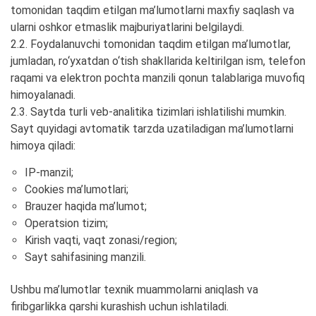
tomonidan taqdim etilgan ma’lumotlarni maxfiy saqlash va
ularni oshkor etmaslik majburiyatlarini belgilaydi.
2.2. Foydalanuvchi tomonidan taqdim etilgan ma’lumotlar,
jumladan, ro‘yxatdan o‘tish shakllarida keltirilgan ism, telefon
raqami va elektron pochta manzili qonun talablariga muvofiq
himoyalanadi.
2.3. Saytda turli veb-analitika tizimlari ishlatilishi mumkin.
Sayt quyidagi avtomatik tarzda uzatiladigan ma’lumotlarni
himoya qiladi:
IP-manzil;
Cookies ma’lumotlari;
Brauzer haqida ma’lumot;
Operatsion tizim;
Kirish vaqti, vaqt zonasi/region;
Sayt sahifasining manzili.
Ushbu ma’lumotlar texnik muammolarni aniqlash va
firibgarlikka qarshi kurashish uchun ishlatiladi.