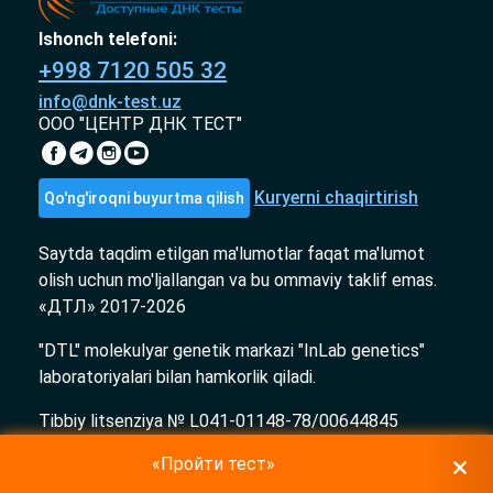
Ishonch telefoni:
+998 7120 505 32
info@dnk-test.uz
ООО "ЦЕНТР ДНК ТЕСТ"
Kuryerni chaqirtirish
Qo'ng'iroqni buyurtma qilish
Saytda taqdim etilgan ma'lumotlar faqat ma'lumot
olish uchun mo'ljallangan va bu ommaviy taklif emas.
«ДТЛ» 2017-2026
"DTL" molekulyar genetik markazi "InLab genetics"
laboratoriyalari bilan hamkorlik qiladi.
Tibbiy litsenziya № L041-01148-78/00644845
23.03.2023 dan.
«Пройти тест»