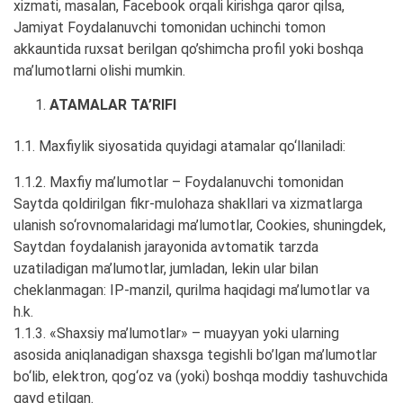
xizmati, masalan, Facebook orqali kirishga qaror qilsa,
Jamiyat Foydalanuvchi tomonidan uchinchi tomon
akkauntida ruxsat berilgan qo’shimcha profil yoki boshqa
ma’lumotlarni olishi mumkin.
ATAMALAR TA’RIFI
1.1. Maxfiylik siyosatida quyidagi atamalar qo‘llaniladi:
1.1.2. Maxfiy ma’lumotlar – Foydalanuvchi tomonidan
Saytda qoldirilgan fikr-mulohaza shakllari va xizmatlarga
ulanish so‘rovnomalaridagi ma’lumotlar, Cookies, shuningdek,
Saytdan foydalanish jarayonida avtomatik tarzda
uzatiladigan ma’lumotlar, jumladan, lekin ular bilan
cheklanmagan: IP-manzil, qurilma haqidagi ma’lumotlar va
h.k.
1.1.3. «Shaxsiy ma’lumotlar» – muayyan yoki ularning
asosida aniqlanadigan shaxsga tegishli bo’lgan ma’lumotlar
bo‘lib, elektron, qog‘oz va (yoki) boshqa moddiy tashuvchida
qayd etilgan.