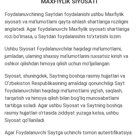
MAXFIYLIK SIYOSATI
Foydalanuvchining Saytdan foydalanishi ushbu Maxfiylik
siyosati va ma’lumotlarni qayta ishlash shartlariga roziligini
anglatadi. Agar foydalanuvchi Maxfiylik siyosati shartlariga
rozi bo’lmasa, u Saytdan foydalanishni to’xtatishi lozim.
Ushbu Siyosat Foydalanuvchilar haqidagi ma’lumotlarni,
jumladan, ularning shaxsiy ma’lumotlarini ruxsatsiz kirish va
oshkor qilishdan himoya qilish uchun mo’ljallangan.
Siyosat, shuningdek, Saytning boshqa rasmiy hujjatlari va
O’zbekiston Respublikasining amaldagi qonunchiligi Sayt
foydalanuvchilari haqidagi ma’lumotlarni yig’ish, saqlash,
tarqatish va himoya qilish bilan bog’liq munosabatlarni
tartibga soladi. Agar ushbu Siyosat va Saytning boshqa
rasmiy hujjatlari o’rtasida ziddiyat yuzaga kelsa, ushbu
Siyosat qo’llaniladi.
Agar Foydalanuvchi Saytga uchinchi tomon autentifikatsiya