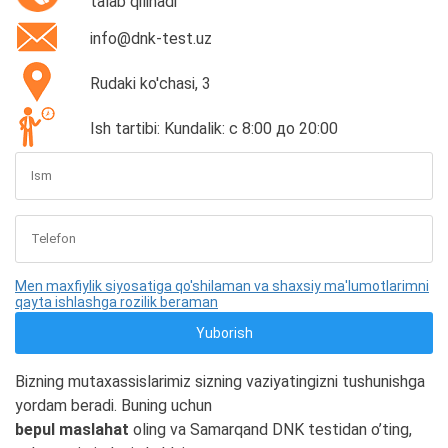
talab qilinadi
info@dnk-test.uz
Rudaki ko'chasi, 3
Ish tartibi: Kundalik: с 8:00 до 20:00
Men maxfiylik siyosatiga qo'shilaman va shaxsiy ma'lumotlarimni
qayta ishlashga rozilik beraman
Bizning mutaxassislarimiz sizning vaziyatingizni tushunishga
yordam beradi. Buning uchun
bepul maslahat
oling va Samarqand DNK testidan o’ting,