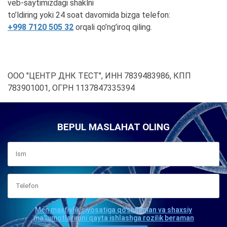
veb-saytimizdagi shaklni
to’ldiring yoki 24 soat davomida bizga telefon:
+998 7120 505 32
orqali qo’ng’iroq qiling.
ООО "ЦЕНТР ДНК ТЕСТ", ИНН 7839483986, КПП
783901001, ОГРН 1137847335394
BEPUL MASLAHAT OLING
Men maxfiylik siyosatiga qo'shilaman va shaxsiy
ma'lumotlarimni qayta ishlashga rozilik beraman