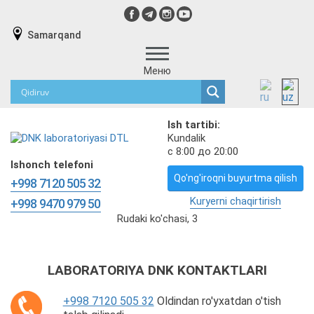
Samarqand
Меню
Ish tartibi:
Kundalik
с 8:00 до 20:00
Ishonch telefoni
Qo'ng'iroqni buyurtma qilish
+998 7120 505 32
Kuryerni chaqirtirish
+998 9470 979 50
Rudaki ko'chasi, 3
LABORATORIYA DNK KONTAKTLARI
+998 7120 505 32
Oldindan ro'yxatdan o'tish