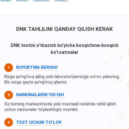
DNK TAHLILINI QANDAY QILISH KERAK
DNK testini o’tkazish bo’yicha bosqichma-bosqich
ko’rsatmalar
BUYURTMA BERISH!
Bizga qo’ng’iroq qiling yoki laboratoriyamizga so’rov yuboring,
Biz sizga qayta qo’ng’iroq qilamiz.
NAMUNALARNI YIG’ISH
Siz bizning markazimizda yoki mustaqil ravishda tahlil qilish
uchun namunalar to’plashingiz mumkin.
TEST UCHUN TO’LOV