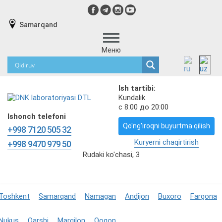
Samarqand
Меню
Ish tartibi:
Kundalik
с 8:00 до 20:00
Ishonch telefoni
Qo'ng'iroqni buyurtma qilish
+998 7120 505 32
Kuryerni chaqirtirish
+998 9470 979 50
Rudaki ko'chasi, 3
Toshkent
Samarqand
Namagan
Andijon
Buxoro
Fargona
Nukus
Qarshi
Margilon
Qoqon