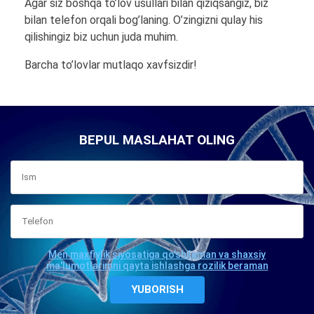
Agar siz boshqa to’lov usullari bilan qiziqsangiz, biz
bilan telefon orqali bog’laning. O’zingizni qulay his
qilishingiz biz uchun juda muhim.
Barcha to’lovlar mutlaqo xavfsizdir!
BEPUL MASLAHAT OLING
Men maxfiylik siyosatiga qo'shilaman va shaxsiy
ma'lumotlarimni qayta ishlashga rozilik beraman