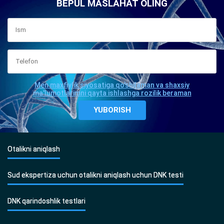
BEPUL MASLAHAT OLING
Men maxfiylik siyosatiga qo'shilaman va shaxsiy
ma'lumotlarimni qayta ishlashga rozilik beraman
Otalikni aniqlash
Sud ekspertiza uchun otalikni aniqlash uchun DNK testi
DNK qarindoshlik testlari