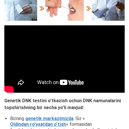
Genetik DNK testini o’tkazish uchun DNK namunalarini
topshirishning bir necha yo’li mavjud:
Bizning
genetik markazimizda
. Siz «
Oldindan ro’yxatdan o’tish
» formasidan