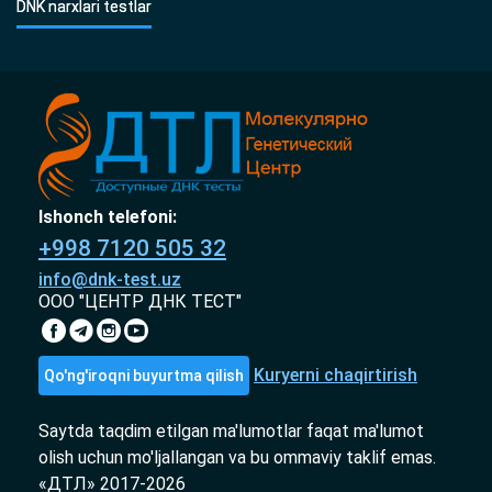
DNK narxlari testlar
Ishonch telefoni:
+998 7120 505 32
info@dnk-test.uz
ООО "ЦЕНТР ДНК ТЕСТ"
Kuryerni chaqirtirish
Qo'ng'iroqni buyurtma qilish
Saytda taqdim etilgan ma'lumotlar faqat ma'lumot
olish uchun mo'ljallangan va bu ommaviy taklif emas.
«ДТЛ» 2017-2026