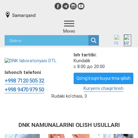
Samarqand
Меню
Ish tartibi:
Kundalik
с 8:00 до 20:00
Ishonch telefoni
Qo'ng'iroqni buyurtma qilish
+998 7120 505 32
Kuryerni chaqirtirish
+998 9470 979 50
Rudaki ko'chasi, 3
DNK NAMUNALARINI OLISH USULLARI