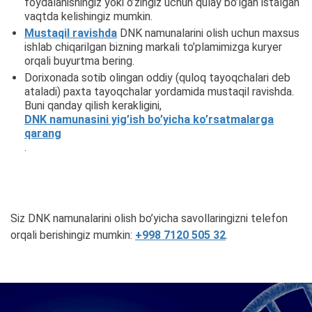
foydalanishingiz yoki o’zingiz uchun qulay bo’lgan istalgan
vaqtda kelishingiz mumkin.
Mustaqil ravishda
DNK namunalarini olish uchun maxsus
ishlab chiqarilgan bizning markali to’plamimizga kuryer
orqali buyurtma bering.
Dorixonada sotib olingan oddiy (quloq tayoqchalari deb
ataladi) paxta tayoqchalar yordamida mustaqil ravishda.
Buni qanday qilish kerakligini,
DNK namunasini yig’ish bo’yicha ko’rsatmalarga
qarang
.
Siz DNK namunalarini olish bo’yicha savollaringizni telefon
orqali berishingiz mumkin:
+998 7120 505 32
.