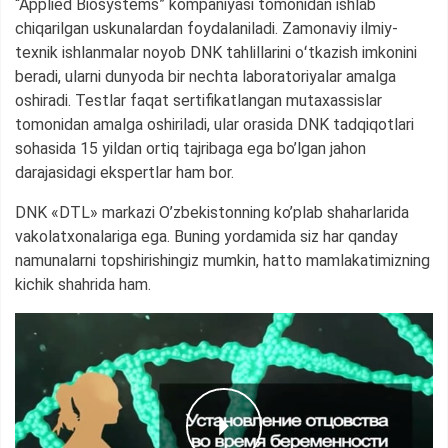
“Applied Biosystems” kompaniyasi tomonidan ishlab
chiqarilgan uskunalardan foydalaniladi. Zamonaviy ilmiy-
texnik ishlanmalar noyob DNK tahlillarini oʻtkazish imkonini
beradi, ularni dunyoda bir nechta laboratoriyalar amalga
oshiradi. Testlar faqat sertifikatlangan mutaxassislar
tomonidan amalga oshiriladi, ular orasida DNK tadqiqotlari
sohasida 15 yildan ortiq tajribaga ega bo’lgan jahon
darajasidagi ekspertlar ham bor.
DNK «DTL» markazi O’zbekistonning ko’plab shaharlarida
vakolatxonalariga ega. Buning yordamida siz har qanday
namunalarni topshirishingiz mumkin, hatto mamlakatimizning
kichik shahrida ham.