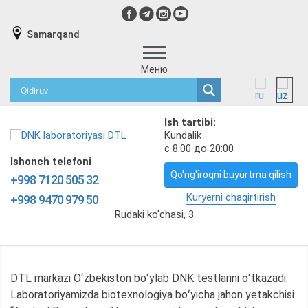
Samarqand
Меню
Ish tartibi:
Kundalik
с 8:00 до 20:00
Ishonch telefoni
Qo'ng'iroqni buyurtma qilish
+998 7120 505 32
Kuryerni chaqirtirish
+998 9470 979 50
Rudaki ko'chasi, 3
DTL markazi Oʻzbekiston boʻylab DNK testlarini oʻtkazadi.
Laboratoriyamizda biotexnologiya boʻyicha jahon yetakchisi