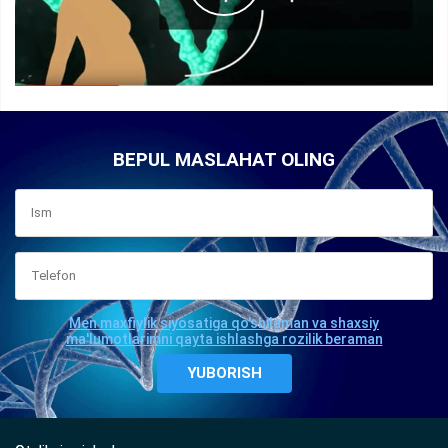
BEPUL MASLAHAT OLING
Men maxfiylik siyosatiga qo'shilaman va shaxsiy
ma'lumotlarimni qayta ishlashga rozilik beraman