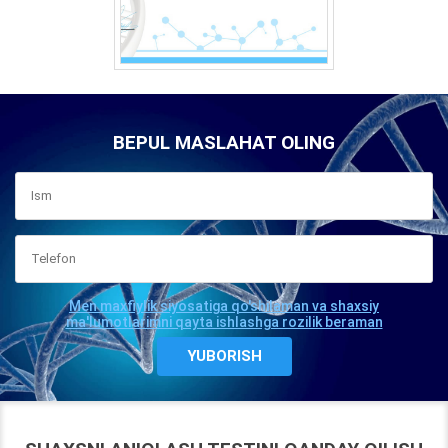
BEPUL MASLAHAT OLING
Men maxfiylik siyosatiga qo'shilaman va shaxsiy
ma'lumotlarimni qayta ishlashga rozilik beraman