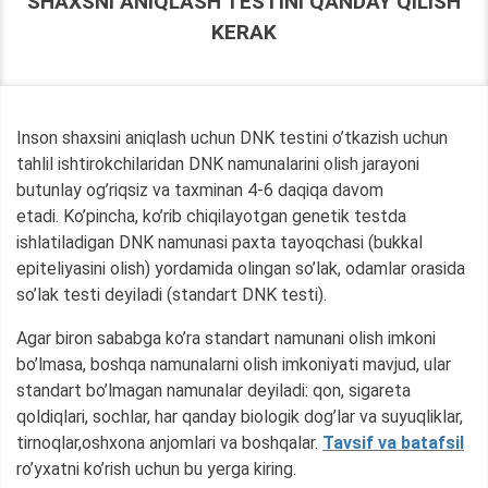
SHAXSNI ANIQLASH TESTINI QANDAY QILISH
KERAK
Inson shaxsini aniqlash uchun DNK testini o’tkazish uchun
tahlil ishtirokchilaridan DNK namunalarini olish jarayoni
butunlay og’riqsiz va taxminan 4-6 daqiqa davom
etadi. Ko’pincha, ko’rib chiqilayotgan genetik testda
ishlatiladigan DNK namunasi paxta tayoqchasi (bukkal
epiteliyasini olish) yordamida olingan so’lak, odamlar orasida
so’lak testi deyiladi (standart DNK testi).
Agar biron sababga ko’ra standart namunani olish imkoni
bo’lmasa, boshqa namunalarni olish imkoniyati mavjud, ular
standart bo’lmagan namunalar deyiladi: qon, sigareta
qoldiqlari, sochlar, har qanday biologik dog’lar va suyuqliklar,
tirnoqlar,oshxona anjomlari va boshqalar.
Tavsif va batafsil
ro’yxatni ko’rish uchun bu yerga kiring.