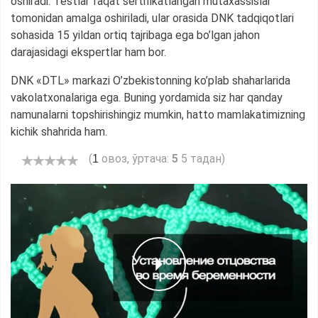
oshiradi. Testlar faqat sertifikatlangan mutaxassislar
tomonidan amalga oshiriladi, ular orasida DNK tadqiqotlari
sohasida 15 yildan ortiq tajribaga ega bo’lgan jahon
darajasidagi ekspertlar ham bor.
DNK «DTL» markazi O’zbekistonning ko’plab shaharlarida
vakolatxonalariga ega. Buning yordamida siz har qanday
namunalarni topshirishingiz mumkin, hatto mamlakatimizning
kichik shahrida ham.
(
овоз, ўртача:
5
5 тадан)
1