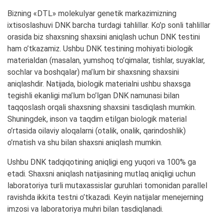
Bizning «DTL» molekulyar genetik markazimizning
ixtisoslashuvi DNK barcha turdagi tahlillar. Ko’p sonli tahlillar
orasida biz shaxsning shaxsini aniqlash uchun DNK testini
ham o’tkazamiz. Ushbu DNK testining mohiyati biologik
materialdan (masalan, yumshoq to’qimalar, tishlar, suyaklar,
sochlar va boshqalar) ma’lum bir shaxsning shaxsini
aniqlashdir. Natijada, biologik materialni ushbu shaxsga
tegishli ekanligi ma’lum bo’lgan DNK namunasi bilan
taqqoslash orqali shaxsning shaxsini tasdiqlash mumkin.
Shuningdek, inson va taqdim etilgan biologik material
o’rtasida oilaviy aloqalarni (otalik, onalik, qarindoshlik)
o’rnatish va shu bilan shaxsni aniqlash mumkin.
Ushbu DNK tadqiqotining aniqligi eng yuqori va 100% ga
etadi. Shaxsni aniqlash natijasining mutlaq aniqligi uchun
laboratoriya turli mutaxassislar guruhlari tomonidan parallel
ravishda ikkita testni o’tkazadi. Keyin natijalar menejerning
imzosi va laboratoriya muhri bilan tasdiqlanadi.