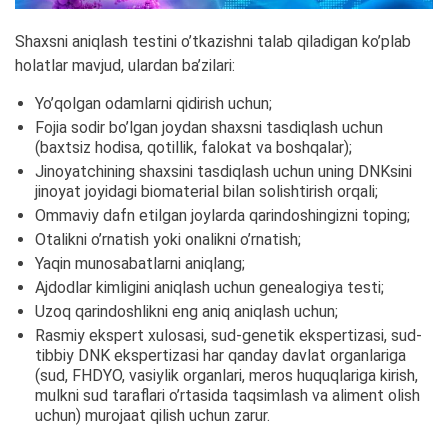
Shaxsni aniqlash testini o’tkazishni talab qiladigan ko’plab
holatlar mavjud, ulardan ba’zilari:
Yo’qolgan odamlarni qidirish uchun;
Fojia sodir bo’lgan joydan shaxsni tasdiqlash uchun
(baxtsiz hodisa, qotillik, falokat va boshqalar);
Jinoyatchining shaxsini tasdiqlash uchun uning DNKsini
jinoyat joyidagi biomaterial bilan solishtirish orqali;
Ommaviy dafn etilgan joylarda qarindoshingizni toping;
Otalikni o’rnatish yoki onalikni o’rnatish;
Yaqin munosabatlarni aniqlang;
Ajdodlar kimligini aniqlash uchun genealogiya testi;
Uzoq qarindoshlikni eng aniq aniqlash uchun;
Rasmiy ekspert xulosasi, sud-genetik ekspertizasi, sud-
tibbiy DNK ekspertizasi har qanday davlat organlariga
(sud, FHDYO, vasiylik organlari, meros huquqlariga kirish,
mulkni sud taraflari o’rtasida taqsimlash va aliment olish
uchun) murojaat qilish uchun zarur.