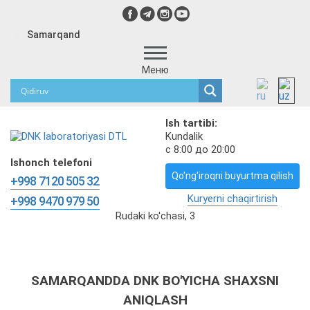
Samarqand
Меню
Ish tartibi:
Kundalik
с 8:00 до 20:00
Ishonch telefoni
Qo'ng'iroqni buyurtma qilish
+998 7120 505 32
Kuryerni chaqirtirish
+998 9470 979 50
Rudaki ko'chasi, 3
SAMARQANDDA DNK BO'YICHA SHAXSNI
ANIQLASH