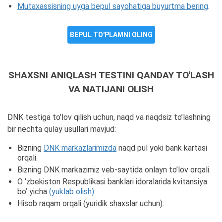
Mutaxassisning uyga bepul sayohatiga buyurtma bering
.
BEPUL TO'PLAMNI OLING
SHAXSNI ANIQLASH TESTINI QANDAY TO'LASH
VA NATIJANI OLISH
DNK testiga to’lov qilish uchun, naqd va naqdsiz to’lashning
bir nechta qulay usullari mavjud:
Bizning
DNK markazlarimizda
naqd pul yoki bank kartasi
orqali.
Bizning DNK markazimiz veb-saytida onlayn to’lov orqali.
O ‘zbekiston Respublikasi banklari idoralarida kvitansiya
bo’ yicha
(yuklab olish)
.
Hisob raqam orqali (yuridik shaxslar uchun).