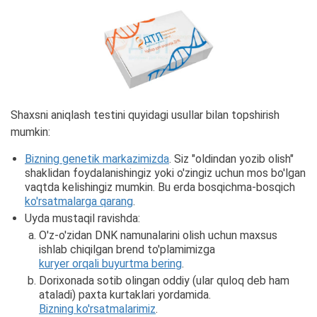
Shaxsni aniqlash testini quyidagi usullar bilan topshirish
mumkin:
Bizning genetik markazimizda
. Siz "oldindan yozib olish"
shaklidan foydalanishingiz yoki o'zingiz uchun mos bo'lgan
vaqtda kelishingiz mumkin. Bu erda bosqichma-bosqich
ko'rsatmalarga qarang
.
Uyda mustaqil ravishda:
O'z-o'zidan DNK namunalarini olish uchun maxsus
ishlab chiqilgan brend to'plamimizga
kuryer orqali buyurtma bering
.
Dorixonada sotib olingan oddiy (ular quloq deb ham
ataladi) paxta kurtaklari yordamida.
Bizning ko'rsatmalarimiz
.