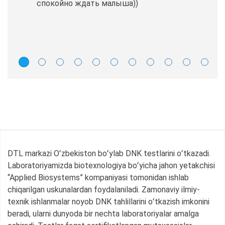
спокойно ждать малыша))
DTL markazi Oʻzbekiston boʻylab DNK testlarini oʻtkazadi.
Laboratoriyamizda biotexnologiya boʻyicha jahon yetakchisi
“Applied Biosystems” kompaniyasi tomonidan ishlab
chiqarilgan uskunalardan foydalaniladi. Zamonaviy ilmiy-
texnik ishlanmalar noyob DNK tahlillarini oʻtkazish imkonini
beradi, ularni dunyoda bir nechta laboratoriyalar amalga