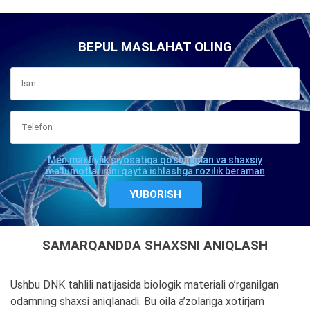
BEPUL MASLAHAT OLING
Men maxfiylik siyosatiga qo'shilaman va shaxsiy
ma'lumotlarimni qayta ishlashga rozilik beraman
SAMARQANDDA SHAXSNI ANIQLASH
Ushbu DNK tahlili natijasida biologik materiali o’rganilgan
odamning shaxsi aniqlanadi. Bu oila a’zolariga xotirjam