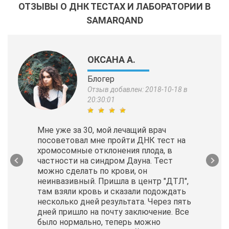
ОТЗЫВЫ О ДНК ТЕСТАХ И ЛАБОРАТОРИИ В
SAMARQAND
ОКСАНА А.
Блогер
Отзыв добавлен: 2018-10-18 в
20:30:01
Мне уже за 30, мой лечащий врач
посоветовал мне пройти ДНК тест на
хромосомные отклонения плода, в
частности на синдром Дауна. Тест
можно сделать по крови, он
неинвазивный. Пришла в центр "ДТЛ",
там взяли кровь и сказали подождать
несколько дней результата. Через пять
дней пришло на почту заключение. Все
было нормально, теперь можно