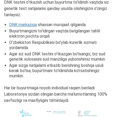
DNK testini o’tkazish uchun buyurtma to’ldirish vaqtida siz
genetik test natijalarini qanday usulda olishingizni o’zingiz
tanlaysiz:
DNK markaziga
shaxsan murojaat qilganda.
Buyurtmangizni to’ldirgan vaqtda belgilangan tahlil
elektron pochta orqali
O’zbekiston Respublikasi bo’ylab kurerlik xizmati
yordamida.
Agar siz sud DNK testini o’tkazgan bo’lsangiz, biz sud
genetik xulosasini sud manziliga yuborishimiz mumkin.
Agar sizga natijalarni etkazib berishning boshqa usuli
kerak bo’lsa, buyurtmani to’ldirishda ko’rsatishingiz
mumkin.
Har bir buyurtmaga noyob individual raqam beriladi.
Laboratoriya sizdan olingan barcha ma’lumotlarning 100%
xavfsizligi va maxfiyligini ta’minlaydi.