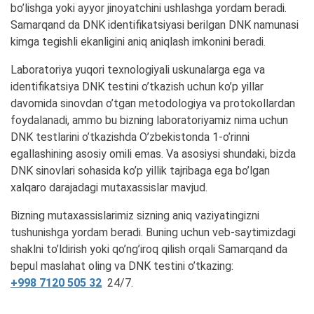
bo’lishga yoki ayyor jinoyatchini ushlashga yordam beradi.
Samarqand da DNK identifikatsiyasi berilgan DNK namunasi
kimga tegishli ekanligini aniq aniqlash imkonini beradi.
Laboratoriya yuqori texnologiyali uskunalarga ega va
identifikatsiya DNK testini o’tkazish uchun ko’p yillar
davomida sinovdan o’tgan metodologiya va protokollardan
foydalanadi, ammo bu bizning laboratoriyamiz nima uchun
DNK testlarini o’tkazishda O’zbekistonda 1-o’rinni
egallashining asosiy omili emas. Va asosiysi shundaki, bizda
DNK sinovlari sohasida ko’p yillik tajribaga ega bo’lgan
xalqaro darajadagi mutaxassislar mavjud.
Bizning mutaxassislarimiz sizning aniq vaziyatingizni
tushunishga yordam beradi. Buning uchun veb-saytimizdagi
shaklni to’ldirish yoki qo’ng’iroq qilish orqali Samarqand da
bepul maslahat oling va DNK testini o’tkazing:
+998 7120 505 32
24/7.