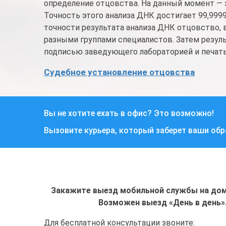
определение отцовства. На данный момент — 
Точность этого анализа ДНК достигает 99,99
точности результата анализа ДНК отцовство, 
разными группами специалистов. Затем резу
подписью заведующего лабораторией и печать
Судебное установление отцовства
Вы не хотите ехать в офис? Это возможно!
Вызовите курьера, который заберет ваши об
Закажите выезд мобильной службы на дом 
Возможен выезд «День в день»
Для бесплатной консультации звоните: