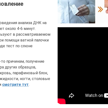
новление
оведения анализа ДНК на
т около 4-6 минут.
льзуют в рассматриваемом
при помощи ватной палочки
оде тест по слюне
то причинам, получение
ра других образцов,
кровь, парафиновый блок,
 жидкости, ногти, столовые
ем
смотрите тут
.