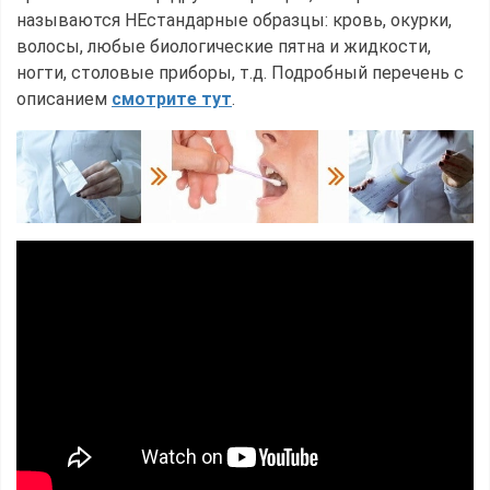
называются НЕстандарные образцы: кровь, окурки,
волосы, любые биологические пятна и жидкости,
ногти, столовые приборы, т.д. Подробный перечень с
описанием
смотрите тут
.