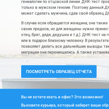
генеалогии по отцовской линии. ДНК-тест про
только в мужском геноме. Поэтому данный ДН
может сделать мужчина, сдав свой образец Д
В случае если обращается женщина, она также
своих предков, но для женщины нужно принес
отец, брат, дядя, дедушка и т.д.). ДНК-тест н
или в подарок близкому человеку. В результате
позволяет делать все дальнейшие выводы таки
миграции они перемещались. А также установи
ПОСМОТРЕТЬ ОБРАЗЕЦ ОТЧЕТА
Вы не хотите ехать в офис? Это возможно!
Вызовите курьера, который заберет ваши об