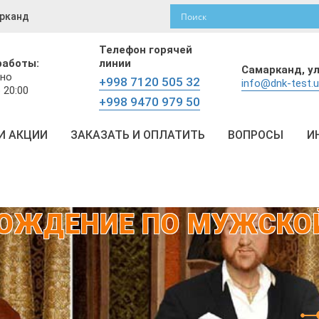
рканд
Телефон горячей
работы:
линии
Самарканд,
у
но
+998 7120 505 32
info@dnk-test.
 20:00
+998 9470 979 50
И АКЦИИ
ЗАКАЗАТЬ И ОПЛАТИТЬ
ВОПРОСЫ
И
ОЖДЕНИЕ ПО МУЖСКО