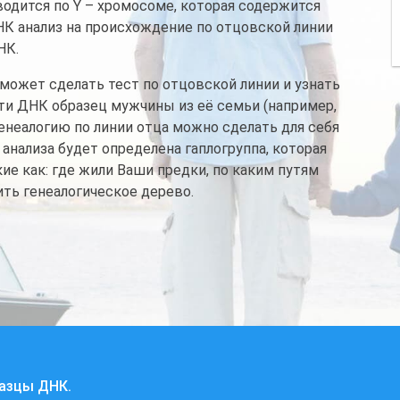
водится по Y – хромосоме, которая содержится
К анализ на происхождение по отцовской линии
НК.
 может сделать тест по отцовской линии и узнать
ти ДНК образец мужчины из её семьи (например,
а генеалогию по линии отца можно сделать для себя
 анализа будет определена гаплогруппа, которая
е как: где жили Ваши предки, по каким путям
ть генеалогическое дерево.
разцы ДНК.